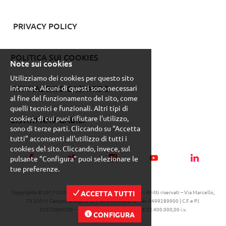
PRIVACY POLICY
POLITICA SUI COOKIES
Note sui cookies
Utilizziamo dei cookies per questo sito
MY MASCHIO GASPARDO
internet. Alcuni di questi sono necessari
al fine del funzionamento del sito, come
quelli tecnici e funzionali. Altri tipi di
cookies, di cui puoi rifiutare l’utilizzo,
LISTINI NAVIGABILI
sono di terze parti. Cliccando su “Accetta
tutti” acconsenti all’utilizzo di tutti i
cookies del sito. Cliccando, invece, sul
pulsante “Configura” puoi selezionare le
tue preferenze.
Copyrights © 2017-
2026 Maschio Gaspardo S.p.A. // Tutti i diritti riservati – Via Marcello,
ACCETTA TUTTI
73 35011 Campodarsego (PD) | Tel 0499289810 - Fax 0499289900 | C.F. e P.I.
03272800289 – R.E.A. PD 297673 – Cap. Soc. € 22.400.000,00 i.v.
CONFIGURA