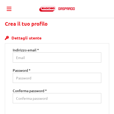
Crea il tuo profilo
Home
Dettagli utente
Offerte
Indirizzo email *
di
Carica
Password *
lavoro
il
Login
Conferma password *
CV
Lingua