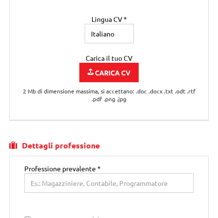
Città di residenza
Lingua CV *
Indirizzo di residenza
Carica il tuo CV
CARICA CV
2 Mb di dimensione massima, si accettano: .doc .docx .txt .odt .rtf
.pdf .png .jpg
Dettagli professione
Professione prevalente
*