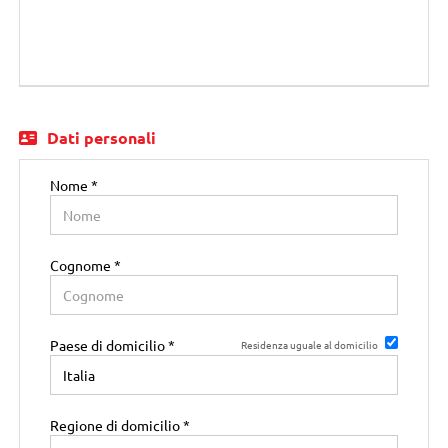
EN
FR
Dati personali
IT
Nome *
DE
Cognome *
ES
Paese di domicilio *
PT
Residenza uguale al domicilio
RO
Regione di domicilio *