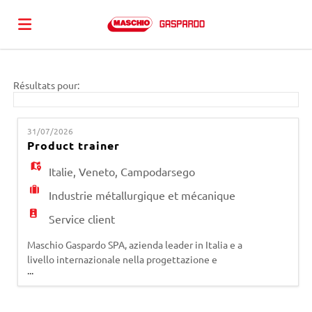
Accueil
Résultats pour:
Emplois
31/07/2026
Product trainer
Déposez
Italie
,
Veneto
,
Campodarsego
Industrie métallurgique et mécanique
votre
Connexion
Service client
Maschio Gaspardo SPA, azienda leader in Italia e a
livello internazionale nella progettazione e
CV
Langue
...
produzione di attrezzature agricole, ricerca una
risorsa da assumere come Product Trainer (M/F)
presso il plant di Campodarsego. La figura,