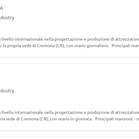
A
ndustry
a livello internazionale nella progettazione e produzione di attrezzature
r la propria sede di Cremona (CR), con orario giornaliero. Principali man
ndustry
 livello internazionale nella progettazione e produzione di attrezzature 
ia sede di Cremona (CR), con orario in giornata. Principali mansioni: - 
co