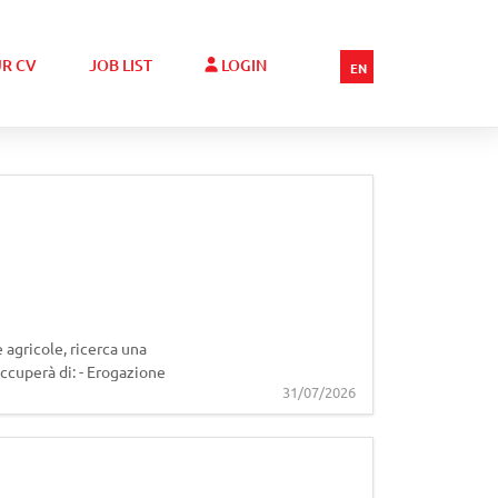
R CV
JOB LIST
LOGIN
EN
 agricole, ricerca una
occuperà di: - Erogazione
31/07/2026