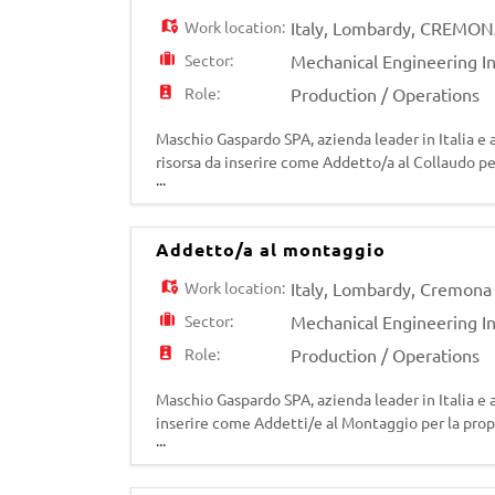
Work location:
Italy
,
Lombardy
,
CREMON
Sector:
Mechanical Engineering I
Role:
Production / Operations
Maschio Gaspardo SPA, azienda leader in Italia e 
risorsa da inserire come Addetto/a al Collaudo pe
...
visivo e strumentale - controllo qualità finale
Addetto/a al montaggio
Work location:
Italy
,
Lombardy
,
Cremona
Sector:
Mechanical Engineering I
Role:
Production / Operations
Maschio Gaspardo SPA, azienda leader in Italia e a
inserire come Addetti/e al Montaggio per la propr
...
macchinari agricoli utilizzando strumenti da ban