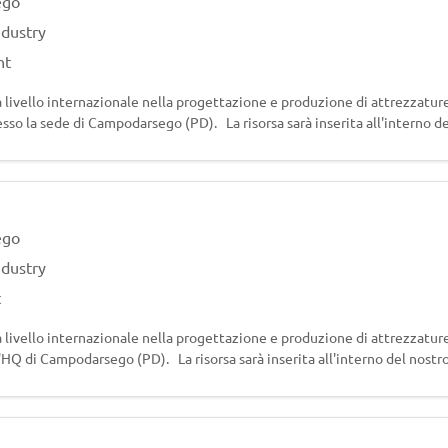
ego
ndustry
nt
a livello internazionale nella progettazione e produzione di attrezzature
so la sede di Campodarsego (PD). La risorsa sarà inserita all'interno de
amme di p
ego
ndustry
t
a livello internazionale nella progettazione e produzione di attrezzature
'HQ di Campodarsego (PD). La risorsa sarà inserita all'interno del nostro
ti (strada