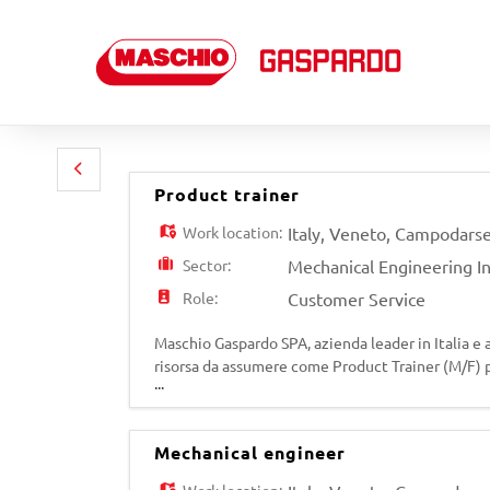
Product trainer
Work location:
Italy
,
Veneto
,
Campodars
Sector:
Mechanical Engineering I
Role:
Customer Service
Maschio Gaspardo SPA, azienda leader in Italia e 
risorsa da assumere come Product Trainer (M/F) pr
...
della formazione sui prodotti Maschio Gaspardo i
Mechanical engineer