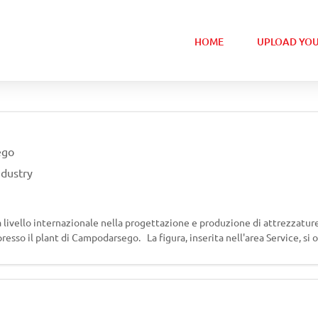
HOME
UPLOAD YOU
ego
ndustry
a livello internazionale nella progettazione e produzione di attrezzature
esso il plant di Campodarsego. La figura, inserita nell'area Service, si 
n It