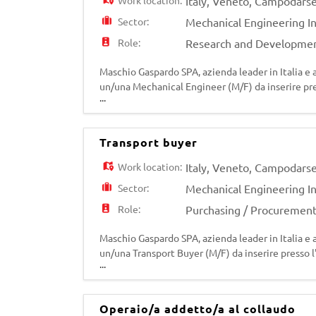
Work location:
Italy
,
Veneto
,
Campodars
Sector:
Mechanical Engineering I
Role:
Research and Developme
Maschio Gaspardo SPA, azienda leader in Italia e 
un/una Mechanical Engineer (M/F) da inserire pres
...
occuperà di: - Progettazione e restyling delle g
Transport buyer
Work location:
Italy
,
Veneto
,
Campodars
Sector:
Mechanical Engineering I
Role:
Purchasing / Procuremen
Maschio Gaspardo SPA, azienda leader in Italia e 
un/una Transport Buyer (M/F) da inserire presso l
...
occuperà di: - Gestione acquisti in ambito traspor
Operaio/a addetto/a al collaudo